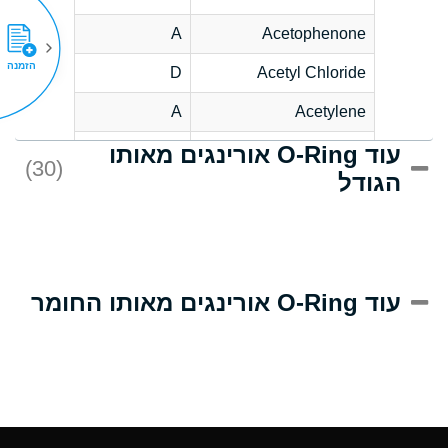
A
Acetophenone
הזמנה
D
Acetyl Chloride
A
Acetylene
עוד O-Ring אורינגים מאותו
D
Acrlylonitrile
(30)
הגודל
A
Adipic Acid
D
Alkazene
(Dibromoethylbenzene)
A
Alum-NH3-Cr-K
עוד O-Ring אורינגים מאותו החומר
(Aqueous)
A
Aluminum Acetate
(Aqueous)
A
Aluminum Chloride
(Aqueous)