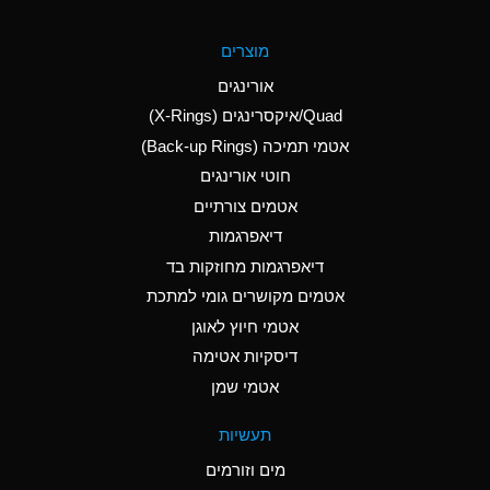
A
Aluminum Fluoride
מוצרים
(Aqueous)
אורינגים
A
Aluminum Nitrate
Quad/איקסרינגים (X-Rings)
(Aqueous)
אטמי תמיכה (Back-up Rings)
A
Aluminum Phosphate
חוטי אורינגים
(Aqueous)
אטמים צורתיים
A
Aluminum Sulfate
דיאפרגמות
(Aqueous)
דיאפרגמות מחוזקות בד
A
Ammonia Anhydrous
אטמים מקושרים גומי למתכת
אטמי חיוץ לאוגן
A
Ammonia Gas (cold)
דיסקיות אטימה
B
Ammonia Gas (hot)
אטמי שמן
*
Ammonium Carbonate
תעשיות
(Aqueous)
מים וזורמים
A
Ammonium Chloride